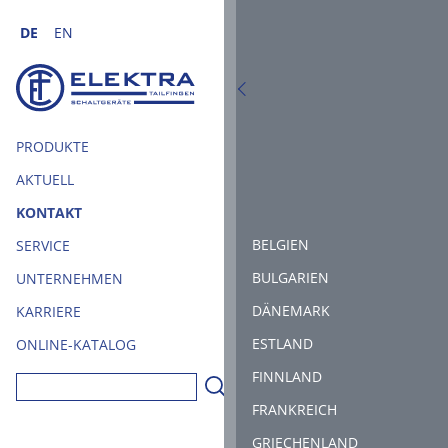
Zum Hauptinhalt springen
DE
EN
PRODUKTE
AKTUELL
KONTAKT
DEUTSCHLAND
BELGIEN
SERVICE
EUROPA
BULGARIEN
UNTERNEHMEN
AMERIKA
DÄNEMARK
KARRIERE
AFRIKA
ESTLAND
ONLINE-KATALOG
ASIEN
FINNLAND
OZEANIEN
FRANKREICH
GRIECHENLAND