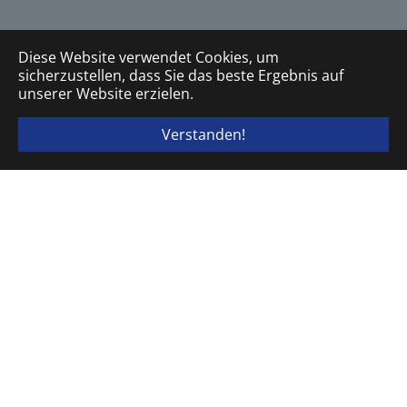
Diese Website verwendet Cookies, um
sicherzustellen, dass Sie das beste Ergebnis auf
unserer Website erzielen.
Verstanden!
ELEKTRA TAILFINGEN Schaltgeräte GmbH & Co. KG
Postfach 20 13 80 · D-72436 Albstadt
Brunnenstraße 48 · D-72461 Albstadt
Telefon
+49 (0) 7432.18-1
Fax
+49 (0) 7432.18-310