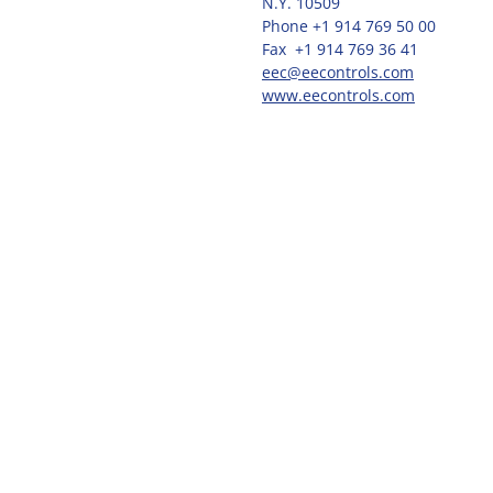
N.Y. 10509
Phone
+1 914 769 50 00
Fax
+1 914 769 36 41
eec@eecontrols.com
www.eecontrols.com