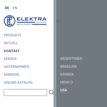
Zum Hauptinhalt springen
DE
EN
PRODUKTE
AKTUELL
KONTAKT
DEUTSCHLAND
ARGENTINIEN
SERVICE
EUROPA
BRASILIEN
UNTERNEHMEN
AMERIKA
KANADA
KARRIERE
AFRIKA
MEXICO
ONLINE-KATALOG
(CURRENT)
ASIEN
USA
OZEANIEN